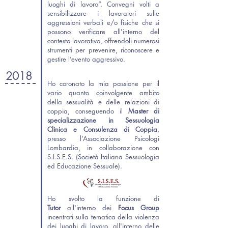
luoghi di lavoro”. Convegni volti a
sensibilizzare i lavoratori sulle
aggressioni verbali e/o fisiche che si
possono verificare all'interno del
contesto lavorativo, offrendoli numerosi
strumenti per prevenire, riconoscere e
gestire l’evento aggressivo.
2018
Ho coronato la mia passione per il
vario quanto coinvolgente ambito
della sessualità e delle relazioni di
coppia, conseguendo il
Master di
specializzazione in Sessuologia
Clinica e Consulenza di Coppia
,
presso l’Associazione Psicologi
Lombardia, in collaborazione con
S.I.S.E.S. (Società Italiana Sessuologia
ed Educazione Sessuale).
Ho svolto la funzione di
Tutor
all'interno dei
Focus Group
incentrati sulla tematica della violenza
dei luoghi di lavoro, all'interno delle