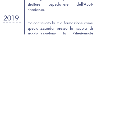
strutture ospedaliere dell’ASST-
Rhodense.
2019
Ho continuato la mia formazione come
specializzanda presso la scuola di
specializzazione in
Psicoterapia
Cognitivo - Costruttivista
presso la
Scuola Nous di Milano.
2021
Proseguo la mia attività professionale
svolgendo attività clinica come
specializzanda all’interno dell’
ASST-
Lariana
(Ospedale di Como – CPS
(centro psico sociale)). Occupandomi
di colloqui psicologici e valutazioni
psicodiagnostiche (in particolare
disturbi depressivi, disturbi di
personalità, disturbi alimentari e
disturbi d’ansia).
2024
Conseguo il titolo di Psicoterapeuta