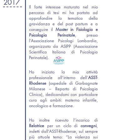
2017
Il forte interesse maturato nel mio
percorso di tesi mi ha portata ad
approfondire la tematica della
gravidanza e del post partum e a
conseguire il
Master in Fisiologia e
Psicologia Perinatale
, presso
l’Associazione Psicologi Lombardia,
organizzato da ASIPP (Associazione
Scientifica Italiana di Psicologia
Perinatale).
Ho iniziato la mia attività
professionale all’interno dell’
ASST-
Rhodense
(ospedale di Garbagnate
Milanese – Reparto di Psicologia
Clinica), dedicandomi con particolare
cura agli ambiti: materno infantile,
oncologico e formazione.
Ho inoltre ricevuto l’incarico di
Relatrice
per un ciclo di
convegni
,
indetti dall’ASST-Rhodense, sul sempre
più attuale tema: “La violenza sui