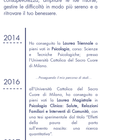
consapevolezza, ampliare le tue risorse,
gestire le difficoltà in modo più sereno e a
ritrovare il tuo benessere.
2014
Ho conseguito la
Laurea Triennale
a
pieni voti in
Psicologia
, corso: Scienze
e Tecniche Psicologiche; presso
l’Università Cattolica del Sacro Cuore
di Milano.
...Proseguendo il mio percorso di studi…
2016
all'Università Cattolica del Sacro
Cuore di Milano, ho conseguito a
pieni voti la
Laurea Magistrale
in
Psicologia Clinica: Salute, Relazioni
Familiari e Interventi di Comunità
, con
una tesi sperimentale dal titolo “Effetti
della paura del parto
sull'evento nascita: una ricerca
quantitativa”.